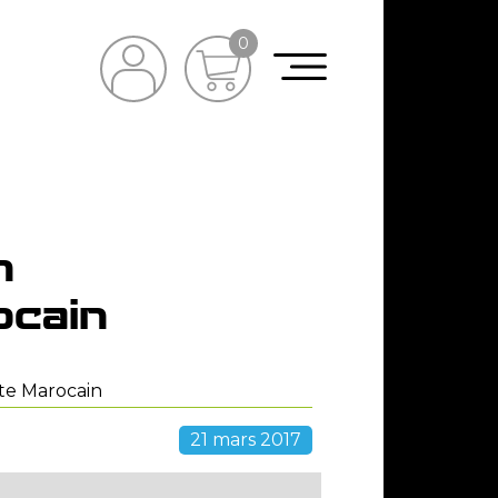
0
n
ocain
iste Marocain
21 mars 2017