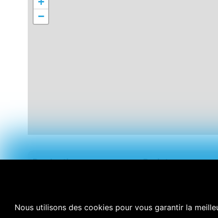
+
−
Production
Projet
Air Pur Studio
Film sur le parapen
Aziz Elmssaida
Nous utilisons des cookies pour vous garantir la meilleu
Interviews
Réalisation