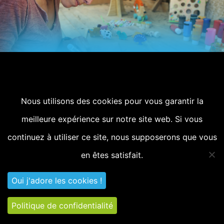
Nous utilisons des cookies pour vous garantir la
Réalisation précédente
meilleure expérience sur notre site web. Si vous
Mine d’Art en Provence
continuez à utiliser ce site, nous supposerons que vous
Réalisations
en êtes satisfait.
Toutes les réalisations
Oui j'adore les cookies !
Un projet ?
Contactez nous par téléphone
Politique de confidentialité
06 10 60 87 25
ou
06 10 60 94 43