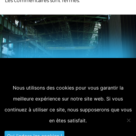
Les commentaires sont fermés.
Nous utilisons des cookies pour vous garantir la
Article précédent
meilleure expérience sur notre site web. Si vous
Laissez-vous pousser des ailes !
continuez à utiliser ce site, nous supposerons que vous
Article suivant
en êtes satisfait.
Décath’Azimut Bike