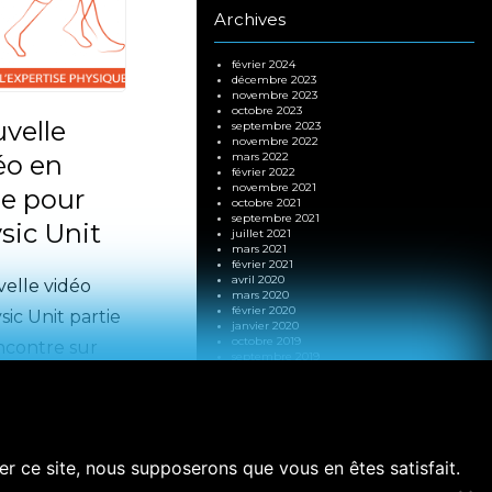
Archives
février 2024
décembre 2023
novembre 2023
octobre 2023
velle
septembre 2023
novembre 2022
éo en
mars 2022
février 2022
novembre 2021
ne pour
octobre 2021
septembre 2021
sic Unit
juillet 2021
mars 2021
février 2021
avril 2020
elle vidéo
mars 2020
février 2020
ic Unit partie
janvier 2020
octobre 2019
ncontre sur
septembre 2019
août 2019
s de la coupe
juillet 2019
juin 2019
tte plate-
mars 2019
janvier 2019
 préparateurs
octobre 2018
Un projet ?
Contactez nous
septembre 2018
ser ce site, nous supposerons que vous en êtes satisfait.
juillet 2018
par téléphone