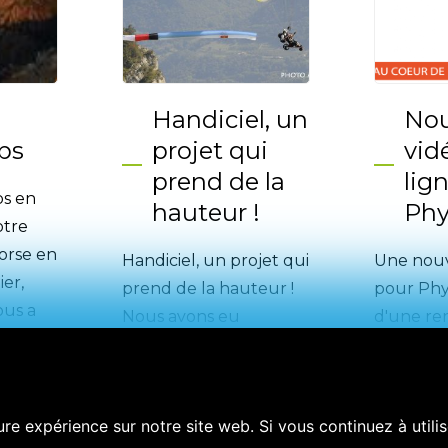
Handiciel, un
Nou
ps
projet qui
vid
prend de la
lig
ps en
hauteur !
Phy
otre
orse en
Handiciel, un projet qui
Une nouv
er,
prend de la hauteur !
pour Phys
us a
Nous avons eu
d'une re
...
l'honneur de partager
les terre
de grands moments
Icare. Ce
d'émotions avec Fatiha
forme de
re expérience sur notre site web. Si vous continuez à utili
...
suite »
...
suite »