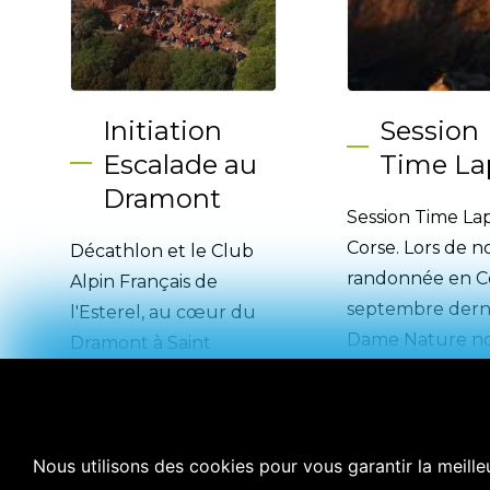
Initiation
Session
Escalade au
Time La
Dramont
Session Time La
Corse. Lors de n
Décathlon et le Club
randonnée en C
Alpin Français de
septembre derni
l'Esterel, au cœur du
Dame Nature no
Dramont à Saint
récompensée de 
Raphaël dans le Var,
suite »
pour une ...
suite »
Nous utilisons des cookies pour vous garantir la meilleu