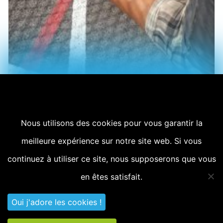
Vital Sport
Nous utilisons des cookies pour vous garantir la
Journée sportive avec Decathlon Fréjus et sa VITAL
meilleure expérience sur notre site web. Si vous
SPORT. Le concept de la vital sport est génial :
continuez à utiliser ce site, nous supposerons que vous
Décathlon immobilise le parking du ...
suite »
en êtes satisfait.
Oui j'adore les cookies !